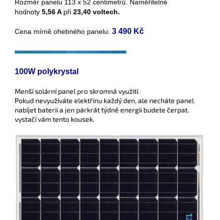
Rozměr panelu 113 x 52 centimetrů. Naměřitelné
hodnoty
5,56 A
při
23,40 voltech.
3 490 Kč
Cena mírně ohebného panelu:
100W polykrystal
Menší solární panel pro skromná využití.
Pokud nevyužíváte elektřinu každý den, ale necháte panel
nabíjet baterii a jen párkrát týdně energii budete čerpat.
vystačí vám tento kousek.