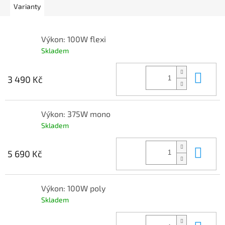
Varianty
Výkon: 100W flexi
Skladem
Do 
3 490 Kč
Výkon: 375W mono
Skladem
Do 
5 690 Kč
Výkon: 100W poly
Skladem