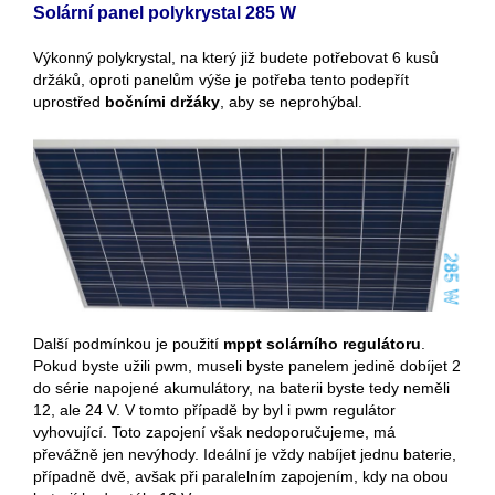
Solární panel polykrystal 285 W
Výkonný polykrystal, na který již budete potřebovat 6 kusů
držáků, oproti panelům výše je potřeba tento podepřít
uprostřed
bočními držáky
, aby se neprohýbal.
Další podmínkou je použití
mppt solárního regulátoru
.
Pokud byste užili pwm, museli byste panelem jedině dobíjet 2
do série napojené akumulátory, na baterii byste tedy neměli
12, ale 24 V. V tomto případě by byl i pwm regulátor
vyhovující. Toto zapojení však nedoporučujeme, má
převážně jen nevýhody. Ideální je vždy nabíjet jednu baterie,
případně dvě, avšak při paralelním zapojením, kdy na obou