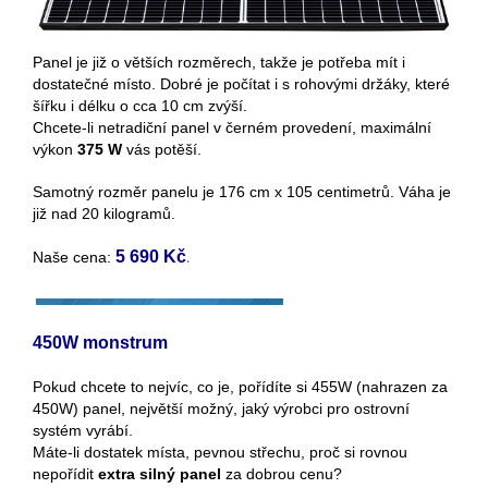
Panel je již o větších rozměrech, takže je potřeba mít i
dostatečné místo. Dobré je počítat i s rohovými držáky, které
šířku i délku o cca 10 cm zvýší.
Chcete-li netradiční panel v černém provedení, maximální
výkon
375 W
vás potěší.
Samotný rozměr panelu je 176 cm x 105 centimetrů. Váha je
již nad 20 kilogramů.
5 690 Kč
.
Naše cena:
450W monstrum
Pokud chcete to nejvíc, co je, pořídíte si 455W (nahrazen za
450W) panel, největší možný, jaký výrobci pro ostrovní
systém vyrábí.
Máte-li dostatek místa, pevnou střechu, proč si rovnou
nepořídit
extra silný panel
za dobrou cenu?