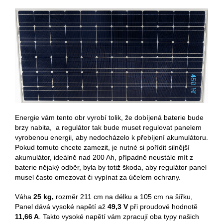
Energie vám tento obr vyrobí tolik, že dobíjená baterie bude
brzy nabita, a regulátor tak bude muset regulovat panelem
vyrobenou energii, aby nedocházelo k přebíjení akumulátoru.
Pokud tomuto chcete zamezit, je nutné si pořídit silnější
akumulátor, ideálně nad 200 Ah, případně neustále mít z
baterie nějaký odběr, byla by totiž škoda, aby regulátor panel
musel často omezovat či vypínat za účelem ochrany.
Váha
25 kg,
rozměr 211 cm na délku a 105 cm na šířku,
Panel dává vysoké napětí až
49,3 V
při proudové hodnotě
11,66 A
. Takto vysoké napětí vám zpracují oba typy našich