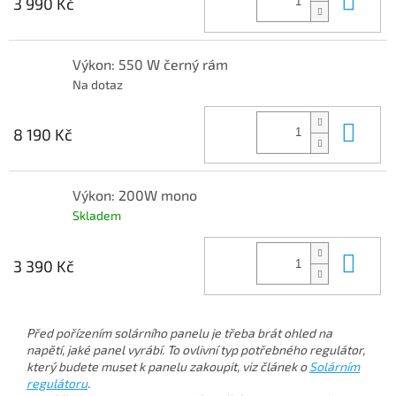
3 990 Kč
Výkon: 550 W černý rám
Na dotaz
Do 
8 190 Kč
Výkon: 200W mono
Skladem
Do 
3 390 Kč
Před pořízením solárního panelu je třeba brát ohled na
napětí, jaké panel vyrábí. To ovlivní typ potřebného regulátor,
který budete muset k panelu zakoupit, viz článek o
Solárním
regulátoru
.