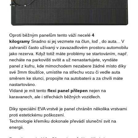
Oproti běžným panelům tento váží necelé
4
kilogramy
Snadno si jej vezmete na člun, loď , do auta... V
zahraničí často užívaný v zavazadlovém prostoru automobilu
jako rezerva. Když totiž máte problémy se startováním, např.
necháte na parkovišti svítit a už nenastartujete, vyndáte
panel z kufru, kde mimochodem nezabere žádné místo díky
své 3mm tloušťce, umístíte na střechu vozu či vedle auta
směrem ke slunci, propojíte na autobaterii a za chvíli máte
nastartováno.
Vídané je mít tento
flexi panel přilepen
nejen na
karavanech, ale i střechách běžných vozidlech.
Díky speciální EVA vrstvě je panel chráněn několika vrstvami
proti estetickému poškození.
Technologie křemíku dokonale převádí sluneční svit na
energii.