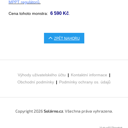
MPPT regulátorů
.
6 590 Kč
Cena tohoto monstra:
.
ZPĚT NAHORU
Z
á
p
Výhody uživatelského účtu
|
Kontaktní informace
|
a
Obchodní podmínky
|
Podmínky ochrany os. údajů
t
í
Copyright 2026
Solárno.cz
. Všechna práva vyhrazena.
Vytvořil Shoptet