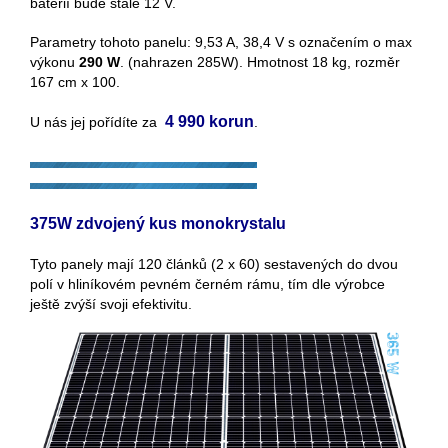
baterií bude stále 12 V.
Parametry tohoto panelu: 9,53 A, 38,4 V s označením o max
výkonu
290 W
. (nahrazen 285W). Hmotnost 18 kg, rozměr
167 cm x 100.
4 990 korun
U nás jej pořídíte za
.
375W zdvojený kus monokrystalu
Tyto panely mají 120 článků (2 x 60) sestavených do dvou
polí v hliníkovém pevném černém rámu, tím dle výrobce
ještě zvýší svoji efektivitu.