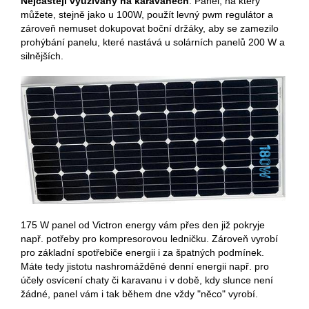
Nejčastěji využívaný na karavanech
. Panel, na který
můžete, stejně jako u 100W, použít levný pwm regulátor a
zároveň nemuset dokupovat boční držáky, aby se zamezilo
prohýbání panelu, které nastává u solárních panelů 200 W a
silnějších.
175 W panel od Victron energy vám přes den již pokryje
např. potřeby pro kompresorovou ledničku. Zároveň vyrobí
pro základní spotřebiče energii i za špatných podmínek.
Máte tedy jistotu nashromážděné denní energii např. pro
účely osvícení chaty či karavanu i v době, kdy slunce není
žádné, panel vám i tak během dne vždy "něco" vyrobí.