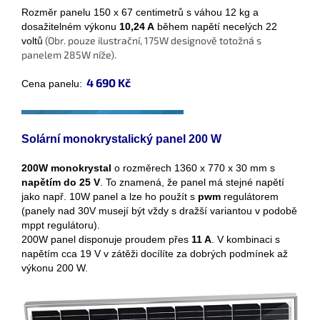
Rozměr panelu 150 x 67 centimetrů s váhou 12 kg a
dosažitelném výkonu
10,24 A
během napětí necelých 22
(Obr. pouze ilustrační, 175W designově totožná s
voltů
panelem 285W níže).
4 690 Kč
Cena panelu:
Solární monokrystalický panel 200 W
200W monokrystal
o rozměrech 1360 x 770 x 30 mm s
napětím do 25 V
. To znamená, že panel má stejné napětí
jako např. 10W panel a lze ho použít s
pwm
regulátorem
(panely nad 30V musejí být vždy s dražší variantou v podobě
mppt regulátoru).
200W panel disponuje proudem přes
11 A
. V kombinaci s
napětím cca 19 V v zátěži docílíte za dobrých podmínek až
výkonu 200 W.