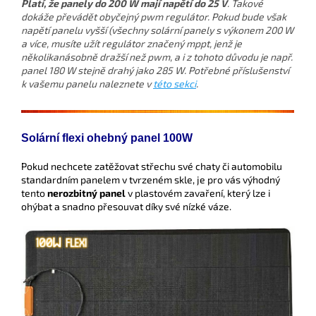
Platí, že panely do 200 W mají napětí do 25 V
. Takové
dokáže převádět obyčejný pwm regulátor. Pokud bude však
napětí panelu vyšší (všechny solární panely s výkonem 200 W
a více, musíte užít regulátor značený mppt, jenž je
několikanásobně dražší než pwm, a i z tohoto důvodu je např.
panel 180 W stejně drahý jako 285 W. Potřebné příslušenství
k vašemu panelu naleznete v
této sekci
.
Solární flexi ohebný panel 100W
Pokud nechcete zatěžovat střechu své chaty či automobilu
standardním panelem v tvrzeném skle, je pro vás výhodný
tento
nerozbitný panel
v plastovém zavaření, který lze i
ohýbat a snadno přesouvat díky své nízké váze.