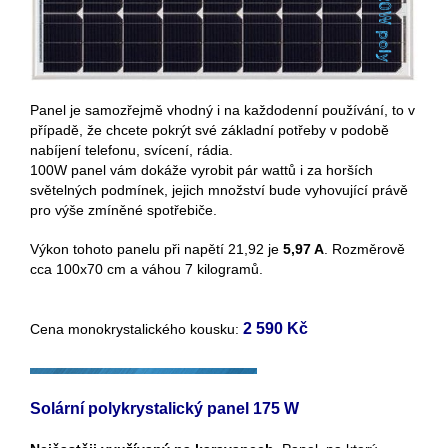
Panel je samozřejmě vhodný i na každodenní používání, to v
případě, že chcete pokrýt své základní potřeby v podobě
nabíjení telefonu, svícení, rádia.
100W panel vám dokáže vyrobit pár wattů i za horších
světelných podmínek, jejich množství bude vyhovující právě
pro výše zmíněné spotřebiče.
Výkon tohoto panelu při napětí 21,92 je
5,97 A
. Rozměrově
cca 100x70 cm a váhou 7 kilogramů.
2 590 Kč
Cena monokrystalického kousku:
Solární polykrystalický panel 175 W