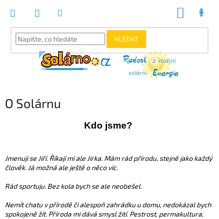
Přejít
NÁKUPNÍ
na
KOŠÍK
obsah
HLEDAT
O Solárnu
Kdo jsme?
Jmenuji se Jiří. Říkají mi ale Jirka.
Mám rád přírodu, stejně jako každý
člověk. Já možná ale ještě o něco víc.
Rád sportuju. Bez kola bych se ale neobešel.
Nemít chatu v přírodě či alespoň zahrádku u domu, nedokázal bych
spokojeně žít. Příroda mi dává smysl žití. Pestrost, permakultura,