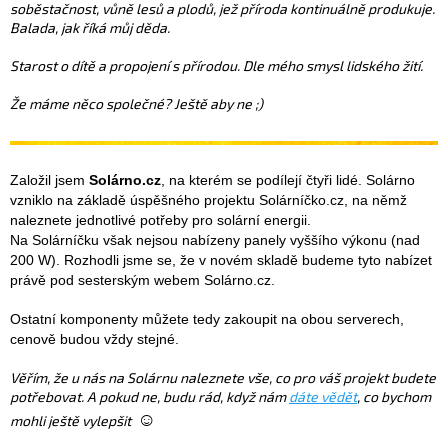
soběstačnost, vůně lesů a plodů, jež příroda kontinuálně produkuje.
Balada, jak říká můj děda.
Starost o dítě a propojení s přírodou. Dle mého smysl lidského žití.
Že máme něco společné? Ještě aby ne ;)
Založil jsem
Solárno.cz
, na kterém se podílejí čtyři lidé. Solárno
vzniklo na základě úspěšného projektu Solárníčko.cz, na němž
naleznete jednotlivé potřeby pro solární energii.
Na Solárníčku však nejsou nabízeny panely vyššího výkonu (nad
200 W). Rozhodli jsme se, že v novém skladě budeme tyto nabízet
právě pod sesterským webem Solárno.cz.
Ostatní komponenty můžete tedy zakoupit na obou serverech,
cenově budou vždy stejné.
Věřím, že u nás na Solárnu naleznete vše, co pro váš projekt budete
potřebovat. A pokud ne, budu rád, když nám
dáte vědět
, co bychom
☺
mohli ještě vylepšit