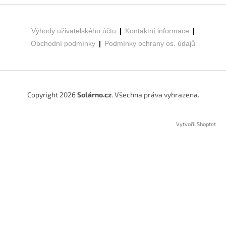
Z
á
p
Výhody uživatelského účtu
|
Kontaktní informace
|
a
Obchodní podmínky
|
Podmínky ochrany os. údajů
t
í
Copyright 2026
Solárno.cz
. Všechna práva vyhrazena.
Vytvořil Shoptet