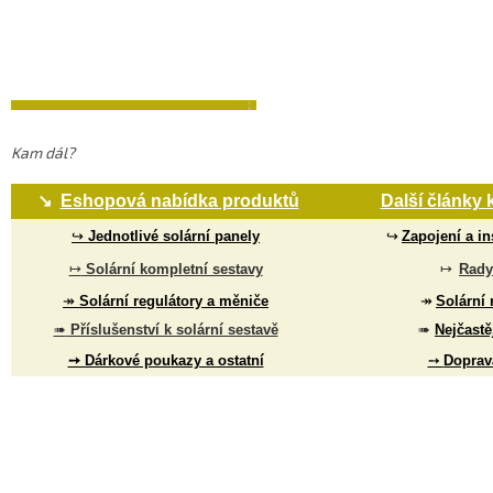
Kam dál?
↘
Eshopová nabídka produktů
Další články 
↪
↪
Jednotlivé solární panely
Zapojení a in
↦
↦
Solární kompletní sestavy
Rady
↠
↠
Solární regulátory a m
ěnič
e
Solární 
➠
Příslušenství k solární sestavě
➠
Nejčastě
➙
➙ Dárkové poukazy a ostatní
Doprav